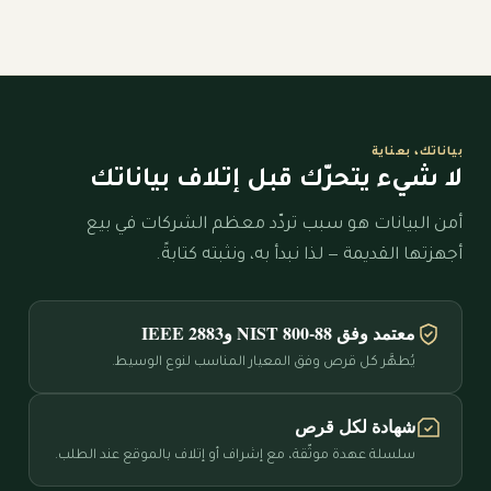
بياناتك، بعناية
لا شيء يتحرّك قبل إتلاف بياناتك
أمن البيانات هو سبب تردّد معظم الشركات في بيع
أجهزتها القديمة — لذا نبدأ به، ونثبته كتابةً.
معتمد وفق NIST 800-88 وIEEE 2883
يُطهَّر كل قرص وفق المعيار المناسب لنوع الوسيط.
شهادة لكل قرص
سلسلة عهدة موثّقة، مع إشراف أو إتلاف بالموقع عند الطلب.