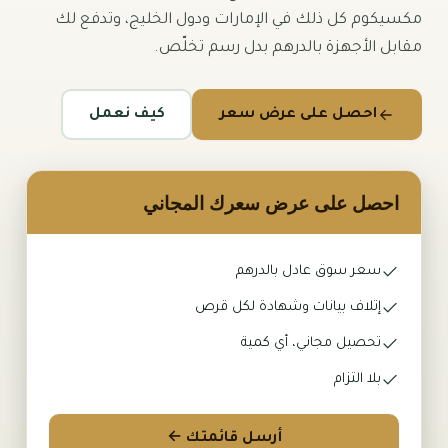
مكسيكوم كل ذلك في الإمارات ودول الخليج، وتدفع لك
الذاكرة والمعالجات
مقابل الأجهزة بالدرهم بدل رسم تخلّص.
المكوّنات والرقائق
احصل على عرض سعر
كيف نعمل
اللابتوبات والحواسيب
شراء الخردة
احصل على عرض سعرك المجاني
التدوير والتخلّص
سعر سوق عادل بالدرهم
إعادة تدوير النفايات الإلكترونية
إتلاف بيانات وشهادة لكل قرص
التخلّص من الأصول (ITAD)
تحصيل مجاني، أي كمية
أمن البيانات والمسح
بلا التزام
تفكيك مراكز البيانات
أرسل قائمتك ←