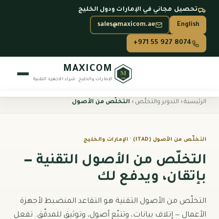
تحصيل مجاني في الإمارات ودول الخليج
sales@maxicom.ae
English
+971 55 927 8074
MAXICOM
M
UAE
الإمارات والخليج · شراء الأجهزة التقنية
الرئيسية
›
التدوير والتخلّص
›
التخلّص من الأصول
بيع أجهزتك
بيع الأجهزة — نظرة عامة
التخلّص من الأصول (ITAD) · الإمارات والخليج
شراء السيرفرات
التخلّص من الأصول التقنية —
بإتقان، ويدفع لك
الذكاء الاصطناعي وGPU
التخزين والأقراص
التخلّص من الأصول التقنية هو التقاعد المنضبط لأجهزة
الأعمال — إتلاف بيانات، وتتبّع أصول، وتوثيق للمدقّق. تفعل
أجهزة الشبكات