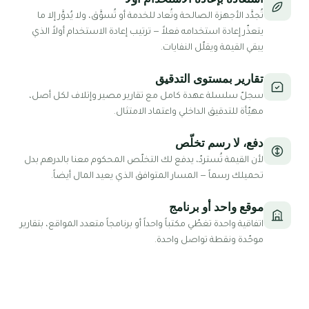
تُجدَّد الأجهزة الصالحة وتُعاد للخدمة أو تُسوَّق، ولا يُدوَّر إلا ما
يتعذّر إعادة استخدامه فعلاً — ترتيب إعادة الاستخدام أولاً الذي
يبقي القيمة ويقلّل النفايات.
تقارير بمستوى التدقيق
سجلّ سلسلة عهدة كامل مع تقارير مصير وإتلاف لكل أصل،
مهيّأة للتدقيق الداخلي واعتماد الامتثال.
دفع، لا رسم تخلّص
لأن القيمة تُستردّ، يدفع لك التخلّص المحكوم معنا بالدرهم بدل
تحميلك رسماً — المسار المتوافق الذي يعيد المال أيضاً.
موقع واحد أو برنامج
اتفاقية واحدة تغطّي مكتباً واحداً أو برنامجاً متعدد المواقع، بتقارير
موحّدة ونقطة تواصل واحدة.