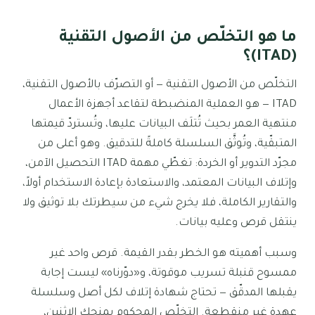
ما هو التخلّص من الأصول التقنية
(ITAD)؟
التخلّص من الأصول التقنية — أو التصرّف بالأصول التقنية،
ITAD — هو العملية المنضبطة لتقاعد أجهزة الأعمال
منتهية العمر بحيث تُتلَف البيانات عليها، وتُستردّ قيمتها
المتبقّية، وتُوثَّق السلسلة كاملةً للتدقيق. وهو أعلى من
مجرّد التدوير أو الخردة: تغطّي مهمة ITAD التحصيل الآمن،
وإتلاف البيانات المعتمد، والاستعادة بإعادة الاستخدام أولاً،
والتقارير الكاملة، فلا يخرج شيء من سيطرتك بلا توثيق ولا
ينتقل قرص وعليه بيانات.
وسبب أهميته هو الخطر بقدر القيمة. قرص واحد غير
ممسوح قنبلة تسريب موقوتة، و«دوّرناه» ليست إجابة
يقبلها المدقّق — تحتاج شهادة إتلاف لكل أصل وسلسلة
عهدة غير منقطعة. التخلّص المحكوم يمنحك الاثنين،