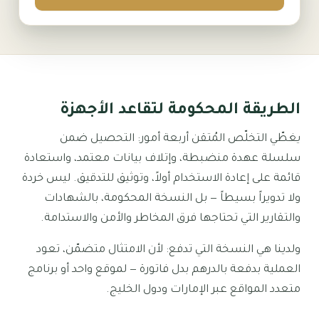
الحلول
المخزون الفائض
تصفية الأجهزة
الطريقة المحكومة لتقاعد الأجهزة
إعادة الشراء عند التحديث
يغطّي التخلّص المُتقن أربعة أمور: التحصيل ضمن
الشركاء
سلسلة عهدة منضبطة، وإتلاف بيانات معتمد، واستعادة
ITAD ومزوّدو الخدمات
قائمة على إعادة الاستخدام أولاً، وتوثيق للتدقيق. ليس خردة
ولا تدويراً بسيطاً — بل النسخة المحكومة، بالشهادات
اشترِ منّا
والتقارير التي تحتاجها فرق المخاطر والأمن والاستدامة.
أجهزة مجدّدة
ولدينا هي النسخة التي تدفع: لأن الامتثال متضمّن، تعود
العملية بدفعة بالدرهم بدل فاتورة — لموقع واحد أو برنامج
توريد بالجملة
متعدد المواقع عبر الإمارات ودول الخليج.
الشركة