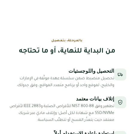
عن مكسيكوم
كيف نعمل
الأسئلة الشائعة
بالمرحلة، بتفصيل
من البداية للنهاية، أو ما تحتاجه
اتصل بنا
احصل على عرض سعر
التحصيل واللوجستيات
تحصيل منضبط ضمن سلسلة عهدة موثّقة في الإمارات
والخليج، لموقع واحد أو برنامج متعدد المواقع، وفق جدولك.
إتلاف بيانات معتمد
تطهير وفق NIST 800-88 للأقراص الصلبة وIEEE 2883 لأقراص
SSD/NVMe مع شهادة لكل أصل؛ وإتلاف مادي عبر شريك
معتمد حيث يتعذّر المسح أو تتطلّب السياسة.
استعادة بإعادة الاستخدام أولاً