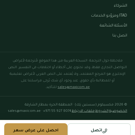
الشركاء
ITAD ومزوّدو الخدمات
الأسئلة الشائعة
اتصل بنا
ملاحظة حول الترجمة: النسخة العربية من هذا الموقع مُترجمة لأغراض
التواصل التجاري فقط، وقد تحتوي على أخطاء أو اختلافات في التفسير. النص
الإنجليزي هو المرجع المعتمد، ولا يُعتمد على النص العربي لأغراض تعليمية
أو للمطالبة بأي حقوق. عند وجود أي شك يُرجى مراسلتنا على
sales@maxicom.ae
للتأكيد.
© 2026 مكسيكوم (سستين تِك) · المنطقة الحرة بمطار الشارقة
الخصوصية
·
الشروط
·
ملفات الارتباط
· +971 55 927 8074
sales@maxicom.ae
اتصل
احصل على عرض سعر