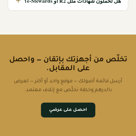
هل تحملون شهادات مثل R2 أو e-Stewards؟
تخلّص من أجهزتك بإتقان — واحصل
على المقابل.
أرسل قائمة أصولك — موقع واحد أو أكثر — لعرض
بالدرهم وخطة تخلّص مع إتلاف معتمد.
احصل على عرضي